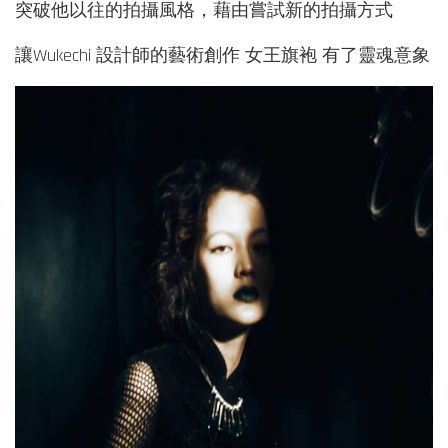
突破他以往的拍攝風格，藉由嘗試新的拍攝方式
讓Wukechi 設計師的藝術創作 女王旗袍 有了靈魂意象