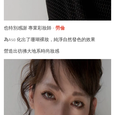
也特別感謝 專業彩妝師 -
勞倫
為Asa 化出了珊瑚裸妝，純淨自然發色的效果
營造出彷彿大地系時尚妝感