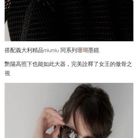
搭配義大利精品miumiu 同系列
珊瑚
墨鏡
艷陽高照下也能如此大器，完美詮釋了女王的傲骨之
視