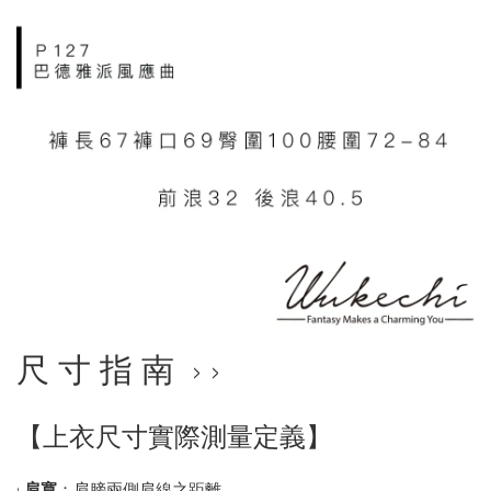
尺 寸 指 南 › ›
【上衣尺寸實際測量定義】
•
肩寬
：肩膀兩側肩線之距離