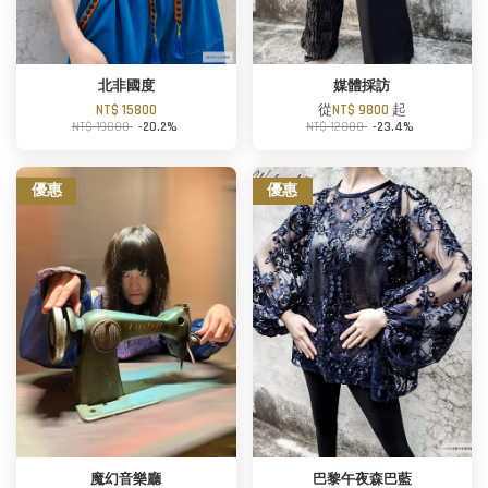
北非國度
媒體採訪
NT$ 15800
從
NT$ 9800
起
NT$ 19800
-20.2%
NT$ 12800
-23.4%
優惠
優惠
魔幻音樂廳
巴黎午夜森巴藍