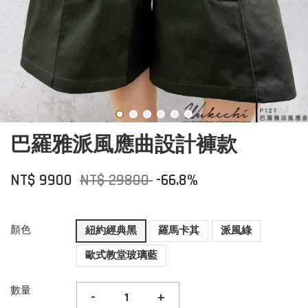
巴羅雅派風應曲設計褲款
NT$ 9900
NT$ 29800
-66.8%
顏色
紐約經典黑
羅馬卡其
派風綠
歐式教堂玻璃藍
數量
-
+