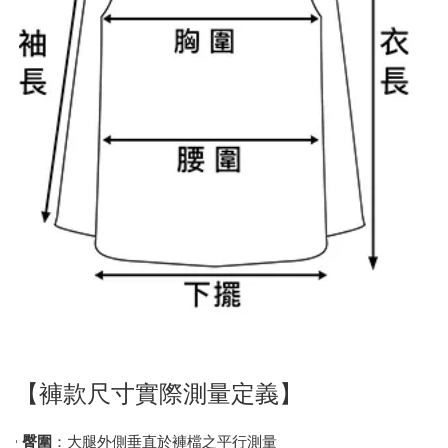
【褲款尺寸實際測量定義】
•
臀圍
：大腿外側垂直於褲檔之平行測量