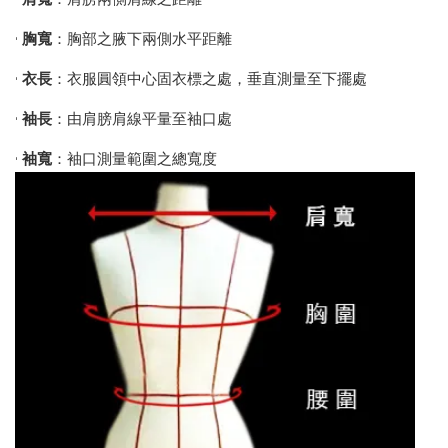
•
胸寬
：胸部之腋下兩側水平距離
•
衣長
：衣服圓領中心固衣標之處，垂直測量至下擺處
•
袖長
：由肩膀肩線平量至袖口處
•
袖寬
：袖口測量範圍之總寬度