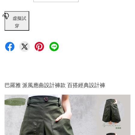
虛擬試
穿
巴羅雅 派風應曲設計褲款 百搭經典設計褲