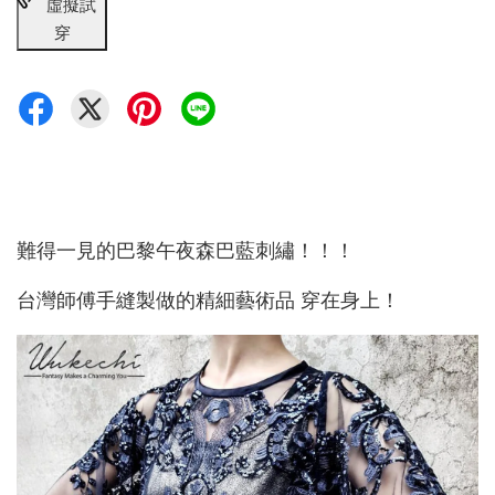
虛擬試
穿
難得一見的巴黎午夜森巴藍刺繡！！！
台灣師傅手縫製做的精細藝術品 穿在身上！