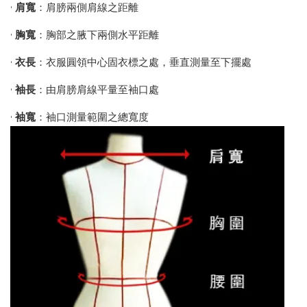
•
肩寬
：肩膀兩側肩線之距離
•
胸寬
：胸部之腋下兩側水平距離
•
衣長
：衣服圓領中心固衣標之處，垂直測量至下擺處
•
袖長
：由肩膀肩線平量至袖口處
•
袖寬
：袖口測量範圍之總寬度