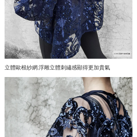
立體歐根紗網,浮雕立體刺繡感顯得更加貴氣