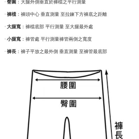
•
臀圍
：大腿外側垂直於褲檔之平行測量
•
褲檔
：褲頭中心 垂直測量 至拉鍊下方褲底之距離
•
大腿寬
：褲檔底部 平行測量 至大腿最外處
•
小腿寬
：褲管處 平行測量褲管兩側之寬度
•
褲長
：褲子平放之最外側 垂直測量 至褲管最底部