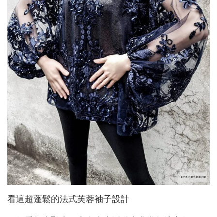
看這超蓬鬆的法式芙蓉袖子設計