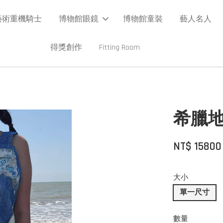
藝術重機騎士
博物館眼鏡
博物館童裝
藝人名人
得獎創作
Fitting Room
希臘
NT$ 1580
大小
單一尺寸
數量