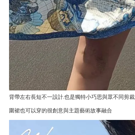
背帶左右長短不一設計,也是獨特小巧思與眾不同剪裁
圍裙也可以穿的很創意與主題藝術故事融合