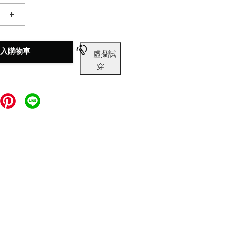
+
入購物車
虛擬試
穿