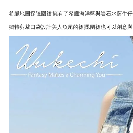
希臘地圖探險圍裙,擁有了希臘海洋藍與岩石水藍牛
獨特剪裁口袋設計美人魚尾的裙擺,圍裙也可以創意