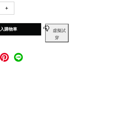
+
入購物車
虛擬試
穿