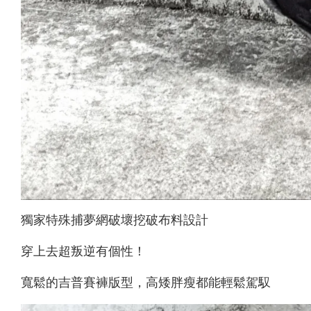
獨家特殊捕夢網破壞挖破布料設計
穿上去超叛逆有個性！
寬鬆的吉普賽褲版型，高矮胖瘦都能輕鬆駕馭