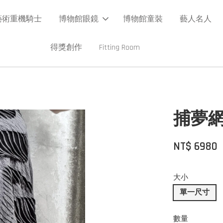
藝術重機騎士
博物館眼鏡
博物館童裝
藝人名人
得獎創作
Fitting Room
捕夢
NT$ 6980
大小
單一尺寸
數量