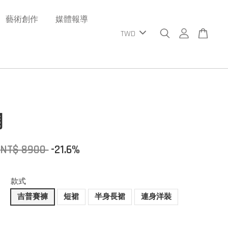
藝術創作
媒體報導
網
NT$ 8900
-21.6%
款式
吉普賽褲
短裙
半身長裙
連身洋裝