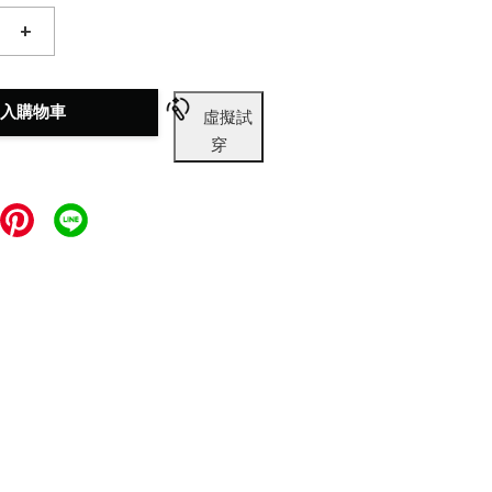
+
入購物車
虛擬試
穿