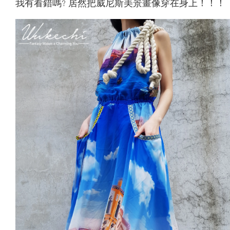
我有看錯嗎? 居然把威尼斯美景畫像穿在身上！！！