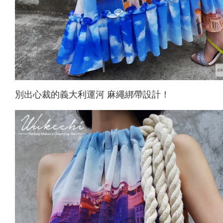
別出心裁的義大利運河 麻繩綁帶設計！