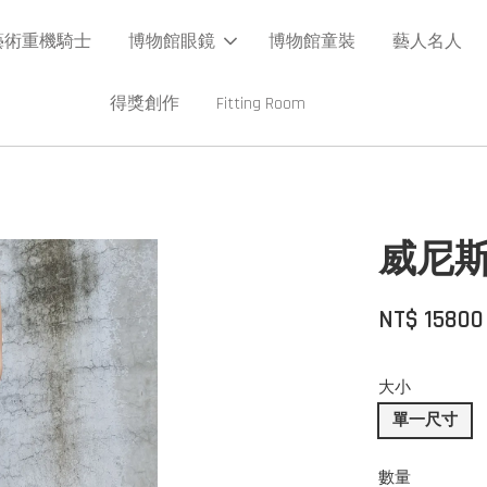
藝術重機騎士
博物館眼鏡
博物館童裝
藝人名人
得獎創作
Fitting Room
威尼
NT$ 1580
大小
單一尺寸
數量