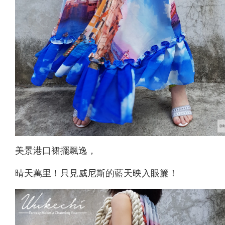
美景港口裙擺飄逸，
晴天萬里！只見威尼斯的藍天映入眼簾！