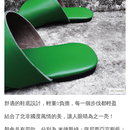
舒適的鞋底設計，輕量0負擔，每一個步伐都輕盈
結合了北非國度風情的美，讓人眼睛為之一亮！
顏色共有四款，分別為 米德斯綠 / 突尼西亞宮殿藍 /