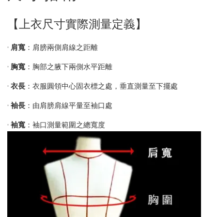
【上衣尺寸實際測量定義】
•
肩寬
：肩膀兩側肩線之距離
•
胸寬
：胸部之腋下兩側水平距離
•
衣長
：衣服圓領中心固衣標之處，垂直測量至下擺處
•
袖長
：由肩膀肩線平量至袖口處
•
袖寬
：袖口測量範圍之總寬度