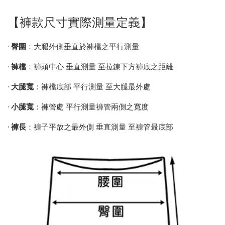
【褲款尺寸實際測量定義】
•
臀圍
：大腿外側垂直於褲檔之平行測量
•
褲檔
：褲頭中心 垂直測量 至拉鍊下方褲底之距離
•
大腿寬
：褲檔底部 平行測量 至大腿最外處
•
小腿寬
：褲管處 平行測量褲管兩側之寬度
•
褲長
：褲子平放之最外側 垂直測量 至褲管最底部