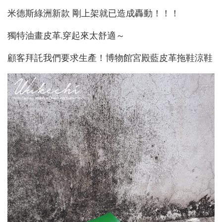
米德斯綠洲新款 剛上架就已造成轟動！！！
獨特油畫皮革,穿起來太舒適～
顧客拜託我們要求生產！博物館宮殿藍皮革拖鞋涼鞋