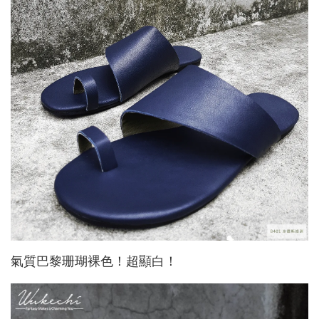
氣質巴黎珊瑚裸色！超顯白！