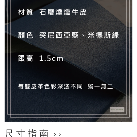
尺 寸 指 南 › ›