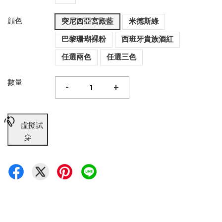
顔色
突尼西亞宮殿藍
米德斯綠
巴黎珊瑚裸粉
西班牙貴族酒紅
任選兩色
任選三色
數量
-
+
虛擬試
穿