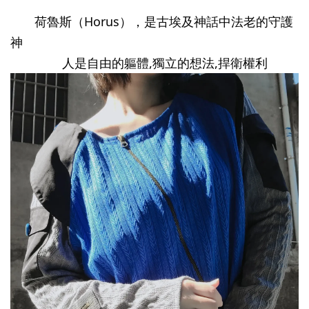
       荷魯斯（Horus），是古埃及神話中法老的守護
神        
               人是自由的軀體,獨立的想法,捍衛權利