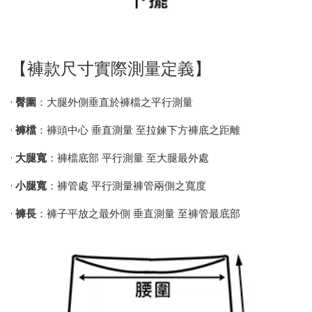
【褲款尺寸實際測量定義】
•
臀圍
：大腿外側垂直於褲檔之平行測量
•
褲檔
：褲頭中心 垂直測量 至拉鍊下方褲底之距離
•
大腿寬
：褲檔底部 平行測量 至大腿最外處
•
小腿寬
：褲管處 平行測量褲管兩側之寬度
•
褲長
：褲子平放之最外側 垂直測量 至褲管最底部