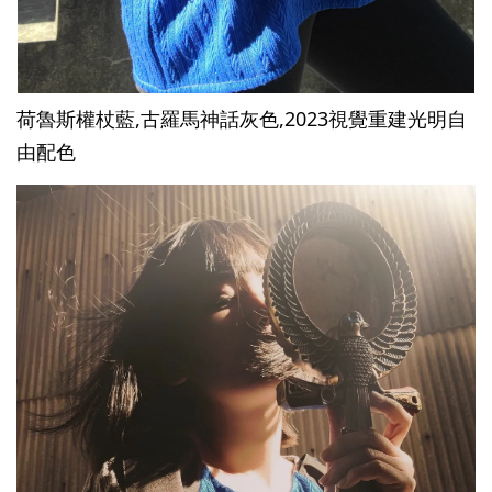
荷魯斯權杖藍,古羅馬神話灰色,2023
視覺重建光明自
由配色