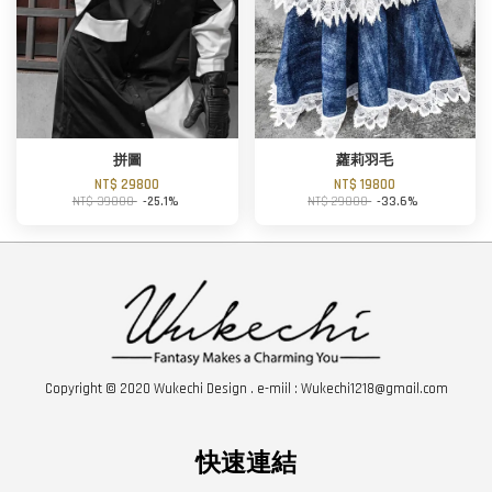
拼圖
蘿莉羽毛
NT$ 29800
NT$ 19800
NT$ 39800
-25.1%
NT$ 29800
-33.6%
Copyright © 2020 Wukechi Design . e-miil : Wukechi1218@gmail.com
快速連結