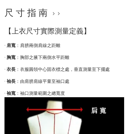
尺 寸 指 南 › ›
【上衣尺寸實際測量定義】
•
肩寬
：肩膀兩側肩線之距離
•
胸寬
：胸部之腋下兩側水平距離
•
衣長
：衣服圓領中心固衣標之處，垂直測量至下擺處
•
袖長
：由肩膀肩線平量至袖口處
•
袖寬
：袖口測量範圍之總寬度