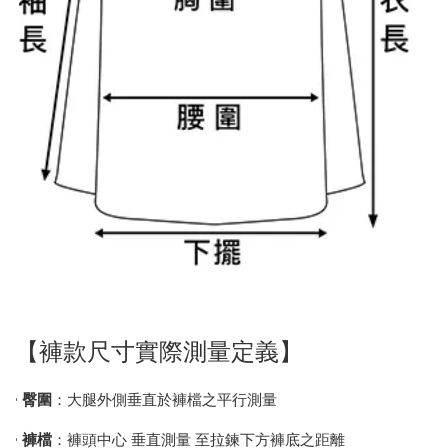
【褲款尺寸實際測量定義】
•
臀圍
：大腿外側垂直於褲檔之平行測量
•
褲檔
：褲頭中心 垂直測量 至拉鍊下方褲底之距離