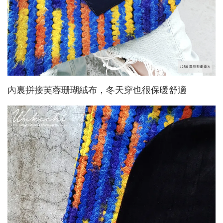
內裏拼接芙蓉珊瑚絨布，冬天穿也很保暖舒適