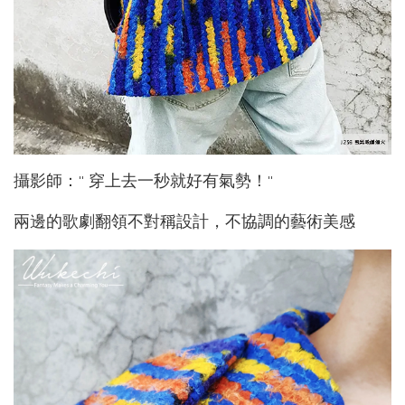
攝影師：" 穿上去一秒就好有氣勢！"
兩邊的歌劇翻領不對稱設計，不協調的藝術美感