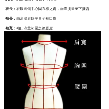
•
衣長
：衣服圓領中心固衣標之處，垂直測量至下擺處
•
袖長
：由肩膀肩線平量至袖口處
•
袖寬
：袖口測量範圍之總寬度