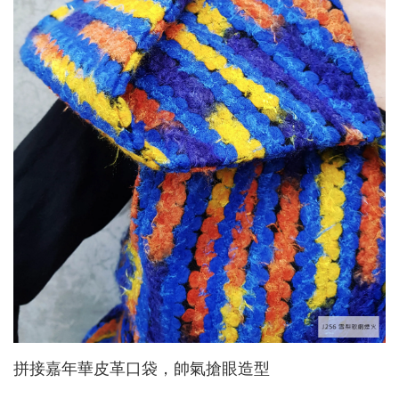
拼接嘉年華皮革口袋，帥氣搶眼造型