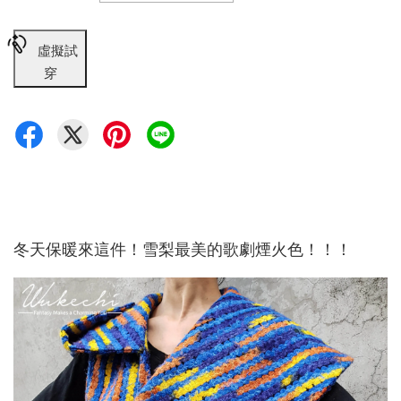
虛擬試
穿
冬天保暖來這件！雪梨最美的歌劇煙火色！！！