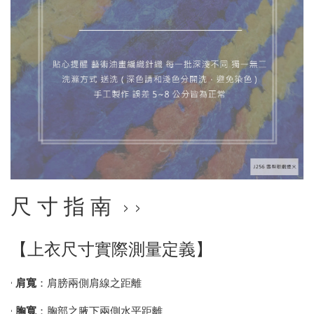
尺 寸 指 南 › ›
【上衣尺寸實際測量定義】
•
肩寬
：肩膀兩側肩線之距離
•
胸寬
：胸部之腋下兩側水平距離