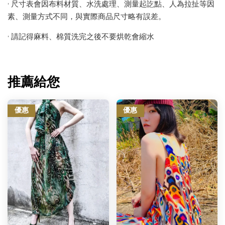
• 尺寸表會因布料材質、水洗處理、測量起訖點、人為拉扯等因
素、測量方式不同，與實際商品尺寸略有誤差。
• 請記得麻料、棉質洗完之後不要烘乾會縮水
推薦給您
優惠
優惠