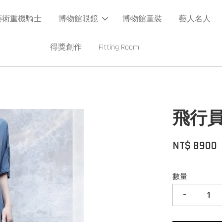
藝術重機騎士
博物館眼鏡
博物館童裝
藝人名人
得獎創作
Fitting Room
飛行
NT$ 8900
數量
-