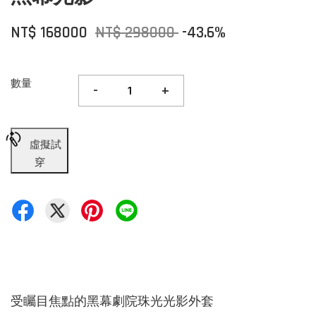
NT$ 168000
NT$ 298000
-43.6%
數量
-
+
虛擬試
穿
受矚目焦點的黑幕劇院珠光光影外套