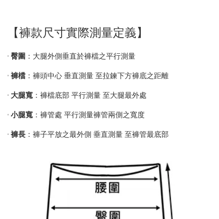
【褲款尺寸實際測量定義】
•
臀圍
：大腿外側垂直於褲檔之平行測量
•
褲檔
：褲頭中心 垂直測量 至拉鍊下方褲底之距離
•
大腿寬
：褲檔底部 平行測量 至大腿最外處
•
小腿寬
：褲管處 平行測量褲管兩側之寬度
•
褲長
：褲子平放之最外側 垂直測量 至褲管最底部