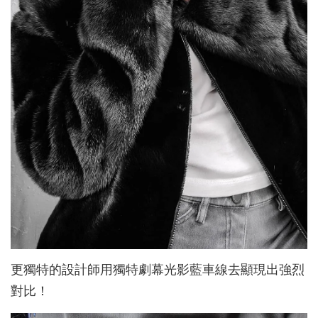
更獨特的設計師用獨特劇幕光影藍車線去顯現出強烈
對比！