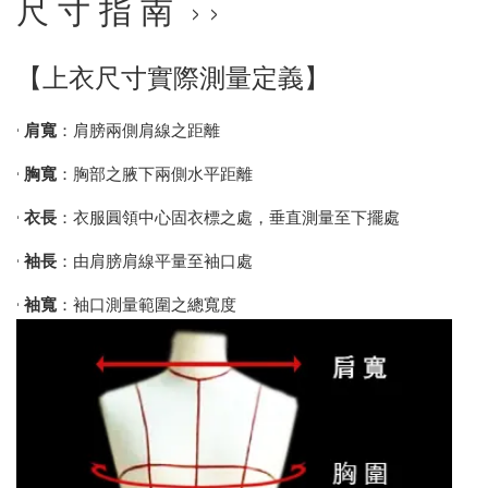
尺 寸 指 南 › ›
【上衣尺寸實際測量定義】
•
肩寬
：肩膀兩側肩線之距離
•
胸寬
：胸部之腋下兩側水平距離
•
衣長
：衣服圓領中心固衣標之處，垂直測量至下擺處
•
袖長
：由肩膀肩線平量至袖口處
•
袖寬
：袖口測量範圍之總寬度