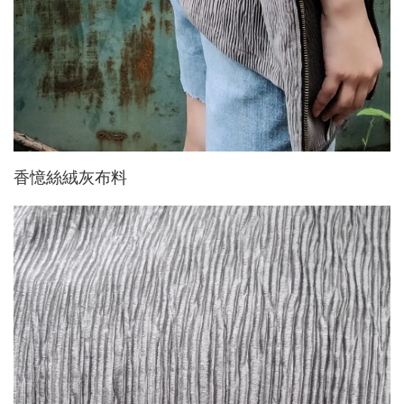
香憶絲絨灰布料