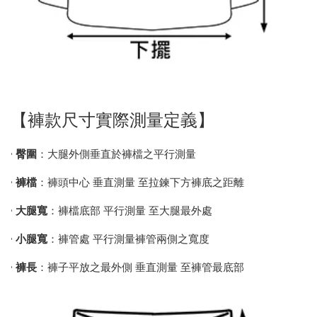
【褲款尺寸實際測量定義】
•
臀圍
：大腿外側垂直於褲檔之平行測量
•
褲檔
：褲頭中心 垂直測量 至拉鍊下方褲底之距離
•
大腿寬
：褲檔底部 平行測量 至大腿最外處
•
小腿寬
：褲管處 平行測量褲管兩側之寬度
•
褲長
：褲子平放之最外側 垂直測量 至褲管最底部