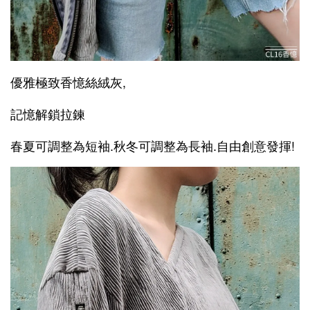
優雅極致香憶絲絨灰,
記憶解鎖拉鍊
春夏可調整為短袖.秋冬可調整為長袖.自由創意發揮!