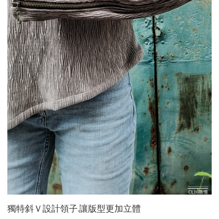
獨特斜Ｖ設計領子,讓版型更加立體