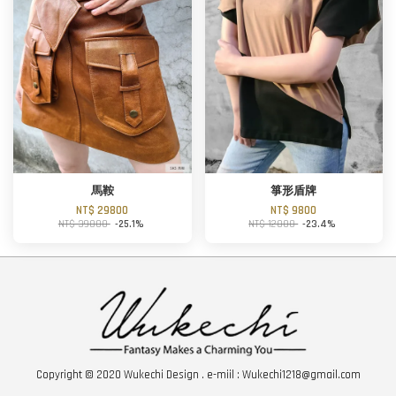
馬鞍
箏形盾牌
NT$ 29800
NT$ 9800
NT$ 39800
-25.1%
NT$ 12800
-23.4%
Copyright © 2020 Wukechi Design . e-miil : Wukechi1218@gmail.com