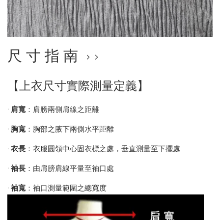
尺 寸 指 南 › ›
【上衣尺寸實際測量定義】
•
肩寬
：肩膀兩側肩線之距離
•
胸寬
：胸部之腋下兩側水平距離
•
衣長
：衣服圓領中心固衣標之處，垂直測量至下擺處
•
袖長
：由肩膀肩線平量至袖口處
•
袖寬
：袖口測量範圍之總寬度