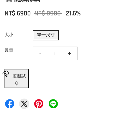
NT$ 6980
NT$ 8900
-21.6%
大小
單一尺寸
數量
-
+
虛擬試
穿