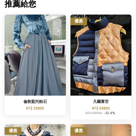
推薦給您
優惠
倫敦藍托帕石
凡爾賽宮
NT$ 29800
NT$ 69800
NT$ 89990
-22.4%
優惠
優惠