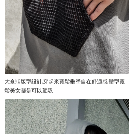
大傘狀版型設計,穿起來寬鬆垂墜自在舒適感,體型寬
鬆美女都是可以駕馭