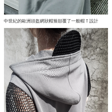
中世紀的歐洲頭盔網狀帽簷顛覆了一般帽Ｔ設計