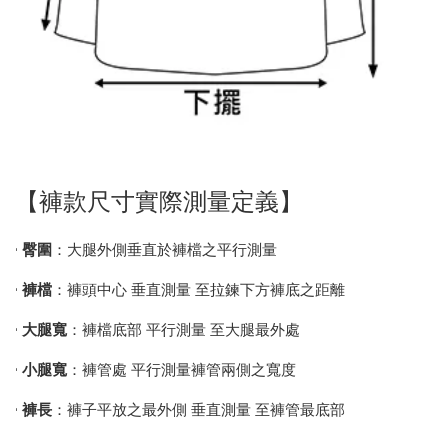
【褲款尺寸實際測量定義】
•
臀圍
：大腿外側垂直於褲檔之平行測量
•
褲檔
：褲頭中心 垂直測量 至拉鍊下方褲底之距離
•
大腿寬
：褲檔底部 平行測量 至大腿最外處
•
小腿寬
：褲管處 平行測量褲管兩側之寬度
•
褲長
：褲子平放之最外側 垂直測量 至褲管最底部