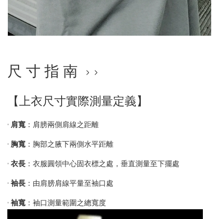
尺 寸 指 南 › ›
【上衣尺寸實際測量定義】
•
肩寬
：肩膀兩側肩線之距離
•
胸寬
：胸部之腋下兩側水平距離
•
衣長
：衣服圓領中心固衣標之處，垂直測量至下擺處
•
袖長
：由肩膀肩線平量至袖口處
•
袖寬
：袖口測量範圍之總寬度