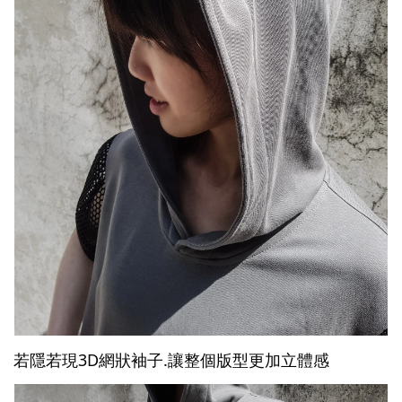
若隱若現3D網狀袖子.讓整個版型更加立體感