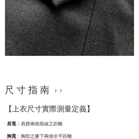
尺 寸 指 南 › ›
【上衣尺寸實際測量定義】
•
肩寬
：肩膀兩側肩線之距離
•
胸寬
：胸部之腋下兩側水平距離