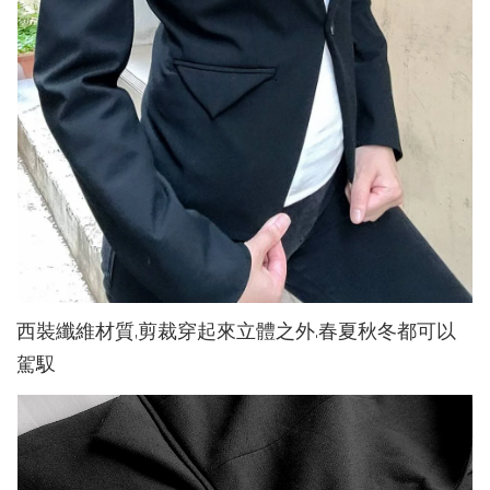
西裝纖維材質,剪裁穿起來立體之外.春夏秋冬都可以
駕馭