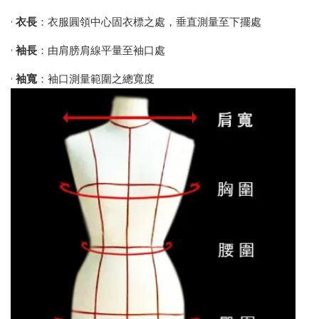
•
衣長
：衣服圓領中心固衣標之處，垂直測量至下擺處
•
袖長
：由肩膀肩線平量至袖口處
•
袖寬
：袖口測量範圍之總寬度