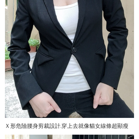
Ｘ形危險腰身剪裁設計,穿上去就像貓女線條超顯瘦