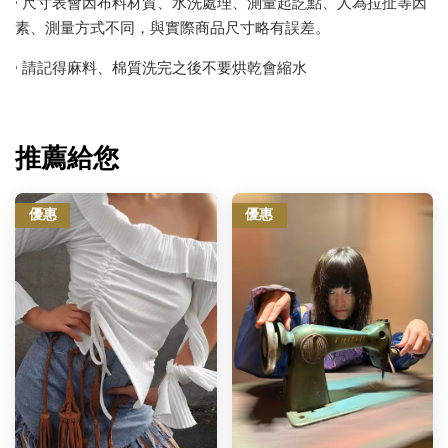
• 尺寸表會因布料材質、水洗處理、測量起訖點、人為拉扯等因
素、測量方式不同，與實際商品尺寸略有誤差。
• 請記得麻料、棉質洗完之後不要烘乾會縮水
推薦給您
優惠
優惠