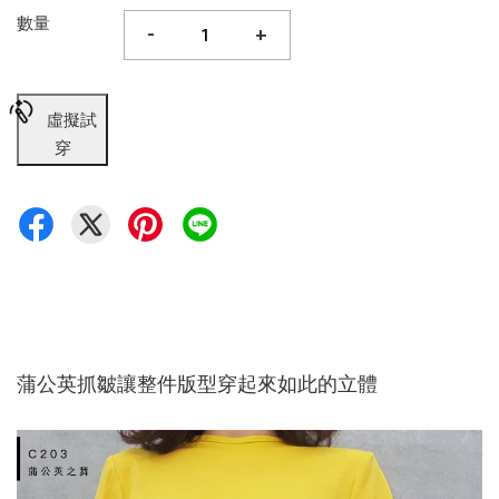
數量
-
+
虛擬試
穿
蒲公英抓皺讓整件版型穿起來如此的立體