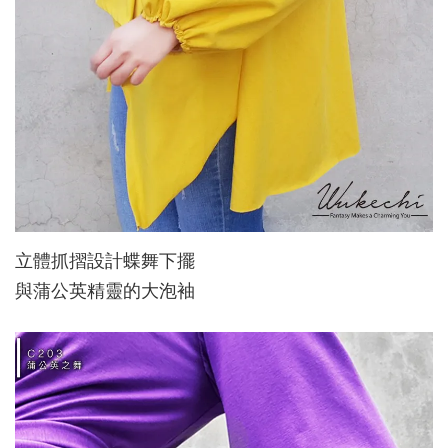
立體抓摺設計蝶舞下擺
與蒲公英精靈的大泡袖