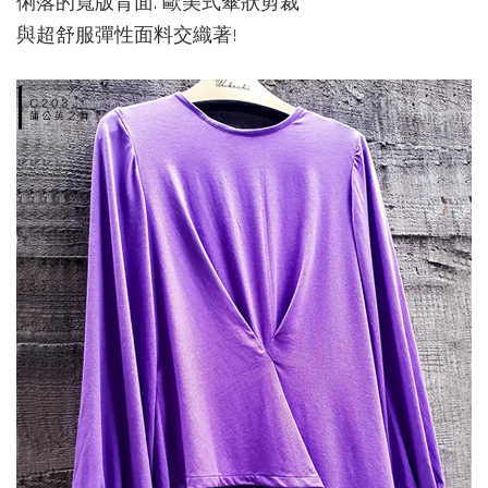
俐落的寬版背面. 歐美式傘狀剪裁
與超舒服彈性面料交織著!