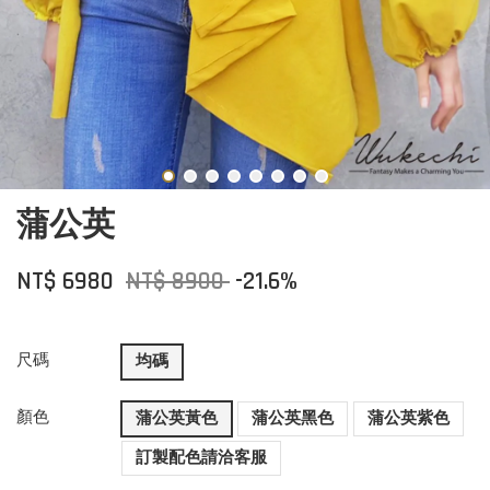
蒲公英
NT$ 6980
NT$ 8900
-21.6%
尺碼
均碼
顏色
蒲公英黃色
蒲公英黑色
蒲公英紫色
訂製配色請洽客服