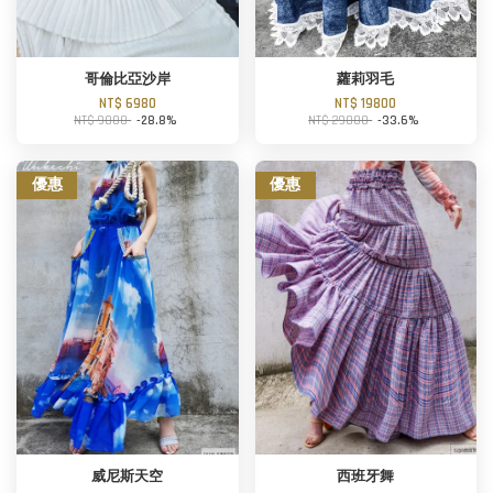
哥倫比亞沙岸
蘿莉羽毛
NT$ 6980
NT$ 19800
NT$ 9800
-28.8%
NT$ 29800
-33.6%
優惠
優惠
威尼斯天空
西班牙舞